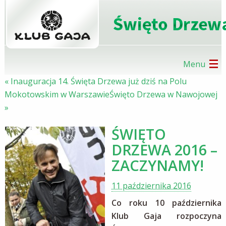
Menu
«
Inauguracja 14. Święta Drzewa już dziś na Polu
O PROJEKCIE
Mokotowskim w Warszawie
Święto Drzewa w Nawojowej
»
DZIAŁANIA
ŚWIĘTO
KONKURSY
DRZEWA 2016 –
ZACZYNAMY!
BIBLIOTEKA
11 października 2016
DRUGI
KONTAKT
POZIOM
Co roku 10 października
Klub Gaja rozpoczyna
TEST