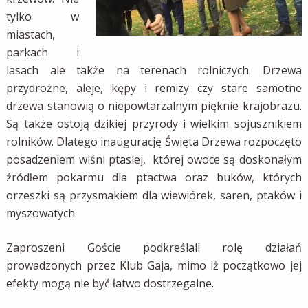
tylko w
miastach,
parkach i
lasach ale także na terenach rolniczych. Drzewa
przydrożne, aleje, kępy i remizy czy stare samotne
drzewa stanowią o niepowtarzalnym pięknie krajobrazu.
Są także ostoją dzikiej przyrody i wielkim sojusznikiem
rolników. Dlatego inaugurację Święta Drzewa rozpoczęto
posadzeniem wiśni ptasiej,
której owoce są doskonałym
źródłem pokarmu dla ptactwa oraz buków, których
orzeszki są przysmakiem dla wiewiórek, saren, ptaków i
myszowatych.
Zaproszeni Goście podkreślali rolę działań
prowadzonych przez Klub Gaja, mimo iż początkowo jej
efekty mogą nie być łatwo dostrzegalne.