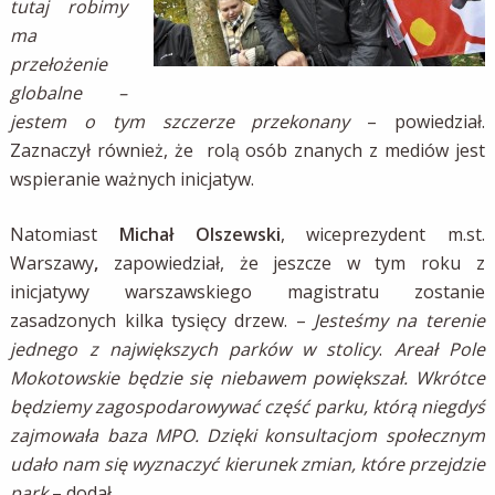
tutaj robimy
ma
przełożenie
globalne –
jestem o tym szczerze przekonany
– powiedział.
Zaznaczył również, że rolą osób znanych z mediów jest
wspieranie ważnych inicjatyw.
Natomiast
Michał Olszewski
, wiceprezydent m.st.
Warszawy
,
zapowiedział, że jeszcze w tym roku z
inicjatywy warszawskiego magistratu zostanie
zasadzonych kilka tysięcy drzew. –
Jesteśmy na terenie
jednego z największych parków w stolicy
.
Areał Pole
Mokotowskie będzie się niebawem powiększał. Wkrótce
będziemy zagospodarowywać część parku, którą niegdyś
zajmowała baza MPO. Dzięki konsultacjom społecznym
udało nam się wyznaczyć kierunek zmian, które przejdzie
park
– dodał.