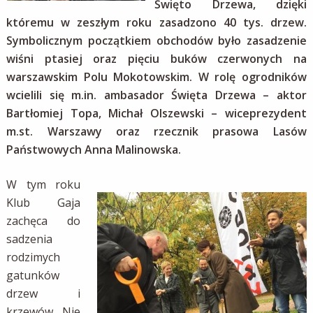
Święto Drzewa, dzięki
któremu w zeszłym roku zasadzono 40 tys. drzew.
Symbolicznym początkiem obchodów było zasadzenie
wiśni ptasiej oraz pięciu buków czerwonych na
warszawskim Polu Mokotowskim. W rolę ogrodników
wcielili się m.in. ambasador Święta Drzewa – aktor
Bartłomiej Topa, Michał Olszewski – wiceprezydent
m.st. Warszawy oraz rzecznik prasowa Lasów
Państwowych Anna Malinowska.
W tym roku
Klub Gaja
zachęca do
sadzenia
rodzimych
gatunków
drzew i
krzewów. Nie