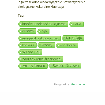
jego treść odpowiada wyłącznie Stowarzyszenie
Ekologiczno-Kulturalne Klub Gaja.
Tagi
bioróżnorodność biologiczna
Bolko
drzewo
dąb
Klub Gaja
europejskie drzewo roku
krzewy
konkurs
współpraca
Wśród Pól
zadrzewienia śródpolne
Święto Drzewa
zmiany klimatu
Designed by:
Geome.net