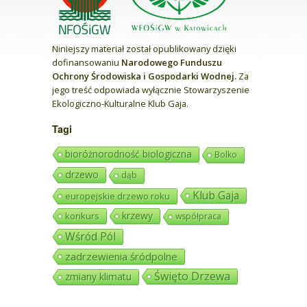
Niniejszy materiał został opublikowany dzięki
dofinansowaniu
Narodowego Funduszu
Ochrony Środowiska i Gospodarki Wodnej.
Za
jego treść odpowiada wyłącznie Stowarzyszenie
Ekologiczno-Kulturalne Klub Gaja.
Tagi
bioróżnorodność biologiczna
Bolko
drzewo
dąb
Klub Gaja
europejskie drzewo roku
krzewy
konkurs
współpraca
Wśród Pól
zadrzewienia śródpolne
Święto Drzewa
zmiany klimatu